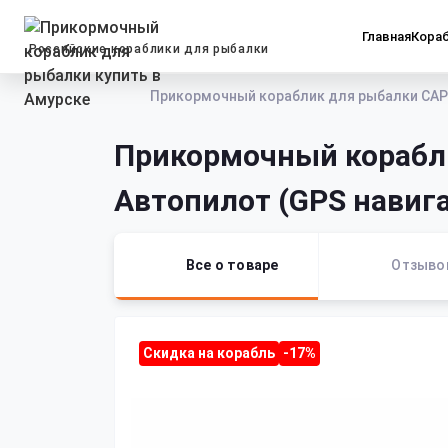
Главная
Кора
Российские кораблики для рыбалки
Прикормочный кораблик для рыбалки САР
Прикормочный корабл
Автопилот (GPS навиг
Все о товаре
Отзыво
Скидка на корабль
-17%