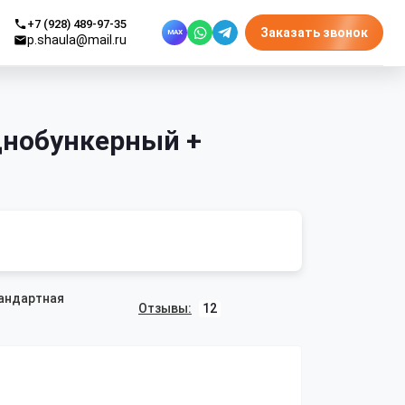
+7 (928) 489-97-35
Заказать звонок
MAX
p.shaula@mail.ru
днобункерный +
андартная
Отзывы:
12