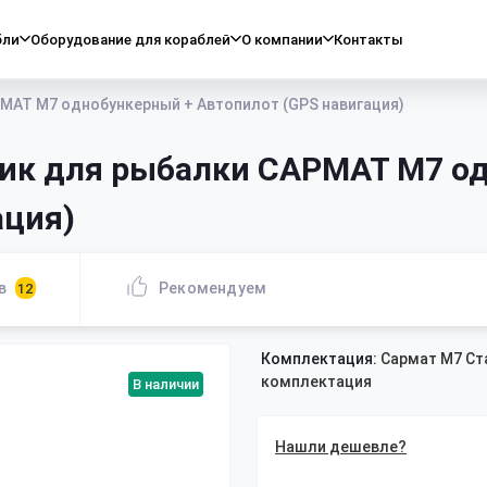
бли
Оборудование для кораблей
О компании
Контакты
МАТ М7 однобункерный + Автопилот (GPS навигация)
ик для рыбалки САРМАТ М7 о
ация)
в
Рекомендуем
12
Комплектация:
Сармат М7 Ст
комплектация
В наличии
Нашли дешевле?