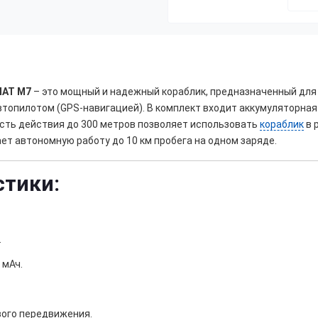
АТ М7
– это мощный и надежный кораблик, предназначенный для 
пилотом (GPS-навигацией). В комплект входит аккумуляторная ба
ость действия до 300 метров позволяет использовать
кораблик
в 
т автономную работу до 10 км пробега на одном заряде.
стики:
.
 мАч.
вого передвижения.