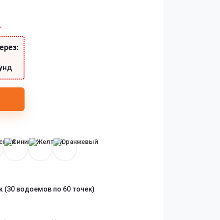
.
ерез:
унд
к (30 водоемов по 60 точек)