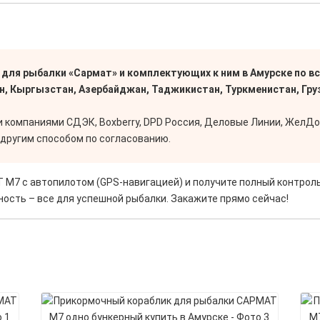
ля рыбалки «Сармат» и комплектующих к ним в Амурске по все
н, Кыргызстан, Азербайджан, Таджикистан, Туркменистан, Груз
компаниями СДЭК, Boxberry, DPD Россия, Деловые Линии, ЖелДор
другим способом по согласованию.
М7 с автопилотом (GPS-навигацией) и получите полный контроль
ость – все для успешной рыбалки. Закажите прямо сейчас!