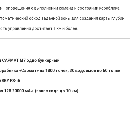
е
– оповещения о выполнении команд и состоянии кораблика.
томатический обход заданной зоны для создания карты глубин.
сть управления достигает 1 км и более.
и САРМАТ М7 одно бункерный
раблика «Сармат» на 1800 точек, 30 водоемов по 60 точек
YSKY FS-i6
 12В 20000 мАч. (запас хода до 10 км)