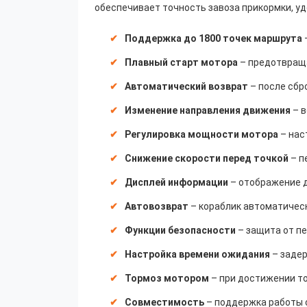
обеспечивает точность завоза прикормки, у
Поддержка до 1800 точек маршрута
Плавный старт мотора
– предотвраща
Автоматический возврат
– после сбр
Изменение направления движения
– в
Регулировка мощности мотора
– нас
Снижение скорости перед точкой
– п
Дисплей информации
– отображение д
Автовозврат
– кораблик автоматическ
Функции безопасности
– защита от пе
Настройка времени ожидания
– задер
Тормоз мотором
– при достижении то
Совместимость
– поддержка работы 