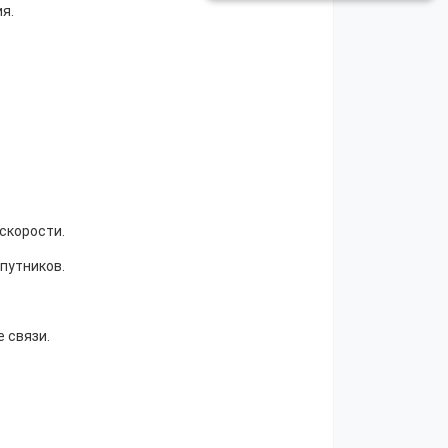
я.
скорости.
спутников.
 связи.