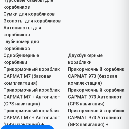
Курсовые камеры для
устройства.
корабликов
Почему стоит купить эхолот
Сумки для корабликов
Lucky ?
Эхолоты для корабликов
Автопилоты для
Высокая точность
– детальное сканирование дна и
корабликов
обнаружение рыбы.
Глубиномер для
Компактность и удобство
– подходит для зимней
корабликов
рыбалки, лодки и кораблика.
Однобункерные
Двухбункерные
Оперативная доставка
– заказы отправляются в
кораблики
кораблики
Арзамасе, по всей России и СНГ.
Прикормочный кораблик
Прикормочный кораблик
Гарантия качества
– официальная продукция Lucky с
САРМАТ М7 (базовая
САРМАТ 973 (базовая
гарантией.
комплектация)
комплектация)
Как заказать эхолот Lucky в
Прикормочный кораблик
Прикормочный кораблик
Арзамасе
?
САРМАТ М7 + Автопилот
САРМАТ 973 Автопилот
(GPS навигация)
(GPS навигация)
Выберите модель
в каталоге
эхолотов
.
Прикормочный кораблик
Прикормочный кораблик
Свяжитесь с нами
по телефону или WhatsApp.
САРМАТ М7 + Автопилот
САРМАТ 973 Автопилот
Оформите заказ
через сайт, и мы свяжемся с вами.
(GPS навигация) +
(GPS навигация) +
Получите быструю доставку
и начните успешную