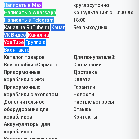
Проводной эхолот Lucky
– надежный вариант для
Написать в Max
круглосуточно
рыбалки с лодки или зимней рыбалки.
Написать в WhatsApp
Консультации: с 10:00 до
Высокочувствительный датчик передает точные
Написать в Telegram
18:00
данные о глубине, рельефе дна и наличии рыбы.
Канал на RuTube.ru
Канал
Без выходных
Цены на эхолоты Lucky в
VK Видео
Канал на
Арзамасе
YouTube
Группа в
Вконтакте
Модель:
Цена:
Каталог товаров
Для покупателей:
Эхолот LUCKY 918 CWL-C
28 000 руб.
Все корабли «Сармат»
О компании
Прикормочные
Доставка
Дополнительные
кораблики с GPS
Оплата
аксессуары для эхолотов
Прикормочные
Гарантии
Lucky
кораблики с эхолотом
Новости
Дополнительное
Частые вопросы
Проводной датчик для эхолота Lucky
– точное
оборудование для
Отзывы
определение глубины и рельефа дна.
корабликов
Контакты
Датчик беспроводного эхолота Lucky
– передача
Аккумуляторы для
данных без проводов.
корабликов
Крепления для эхолота
– надежная фиксация