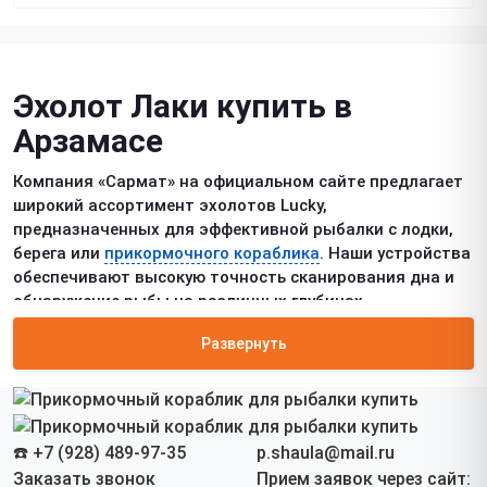
Эхолот Лаки купить в
Арзамасе
Компания «Сармат» на официальном сайте предлагает
широкий ассортимент эхолотов Lucky,
предназначенных для эффективной рыбалки с лодки,
берега или
прикормочного кораблика
. Наши устройства
обеспечивают высокую точность сканирования дна и
обнаружение рыбы на различных глубинах.
Особенности эхолотов Lucky
Развернуть
Беспроводной эхолот Lucky
– это компактное и
удобное устройство, передающее данные в режиме
реального времени. Работает без проводов, что делает
☎️ +7 (928) 489-97-35
p.shaula@mail.ru
его удобным для использования с лодки или берега.
Заказать звонок
Прием заявок через сайт: