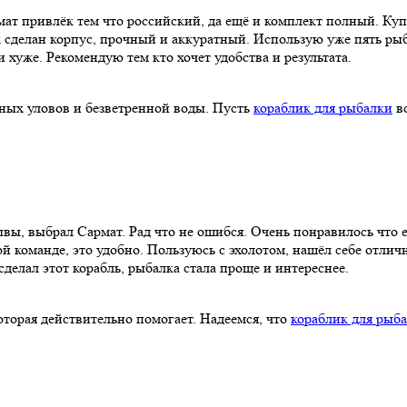
т привлёк тем что российский, да ещё и комплект полный. Купи
к сделан корпус, прочный и аккуратный. Использую уже пять рыб
 хуже. Рекомендую тем кто хочет удобства и результата.
йных уловов и безветренной воды. Пусть
кораблик для рыбалки
вс
вы, выбрал Сармат. Рад что не ошибся. Очень понравилось что е
й команде, это удобно. Пользуюсь с эхолотом, нашёл себе отличн
сделал этот корабль, рыбалка стала проще и интереснее.
которая действительно помогает. Надеемся, что
кораблик для рыб