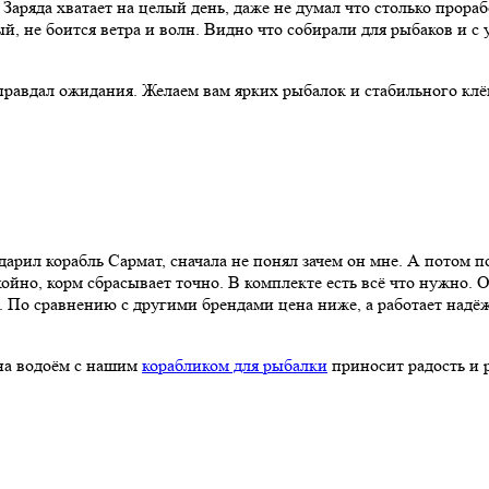
Заряда хватает на целый день, даже не думал что столько прораб
й, не боится ветра и волн. Видно что собирали для рыбаков и с 
оправдал ожидания. Желаем вам ярких рыбалок и стабильного клё
арил корабль Сармат, сначала не понял зачем он мне. А потом по
окойно, корм сбрасывает точно. В комплекте есть всё что нужно.
ль. По сравнению с другими брендами цена ниже, а работает надё
 на водоём с нашим
корабликом для рыбалки
приносит радость и р