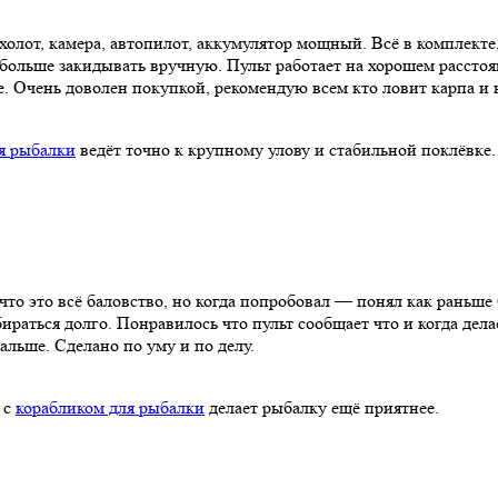
холот, камера, автопилот, аккумулятор мощный. Всё в комплекте
больше закидывать вручную. Пульт работает на хорошем расстоян
е. Очень доволен покупкой, рекомендую всем кто ловит карпа и н
я рыбалки
ведёт точно к крупному улову и стабильной поклёвке.
что это всё баловство, но когда попробовал — понял как раньше 
бираться долго. Понравилось что пульт сообщает что и когда дел
альше. Сделано по уму и по делу.
 с
корабликом для рыбалки
делает рыбалку ещё приятнее.