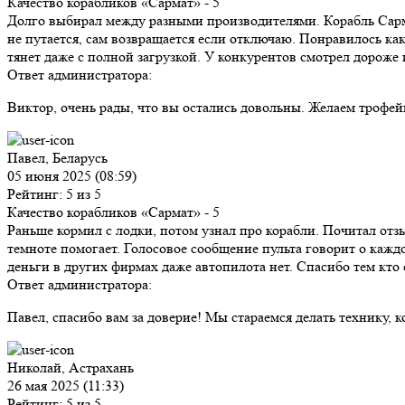
Качество корабликов «Сармат»
- 5
Долго выбирал между разными производителями. Корабль Сарма
не путается, сам возвращается если отключаю. Понравилось ка
тянет даже с полной загрузкой. У конкурентов смотрел дороже и
Ответ администратора:
Виктор, очень рады, что вы остались довольны. Желаем трофе
Павел, Беларусь
05 июня 2025 (08:59)
Рейтинг: 5 из 5
Качество корабликов «Сармат»
- 5
Раньше кормил с лодки, потом узнал про корабли. Почитал отзы
темноте помогает. Голосовое сообщение пульта говорит о каждо
деньги в других фирмах даже автопилота нет. Спасибо тем кто 
Ответ администратора:
Павел, спасибо вам за доверие! Мы стараемся делать технику, 
Николай, Астрахань
26 мая 2025 (11:33)
Рейтинг: 5 из 5