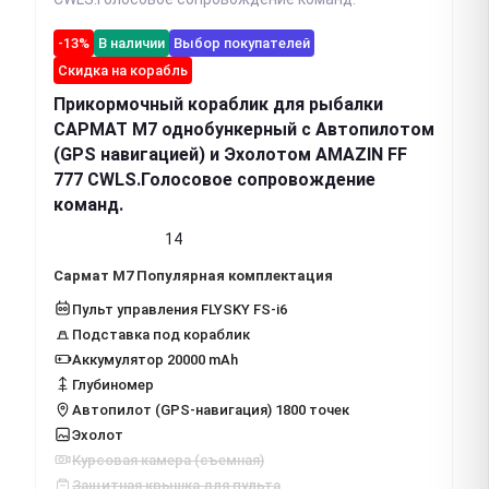
-13%
В наличии
Выбор покупателей
Скидка на корабль
Прикормочный кораблик для рыбалки
САРМАТ М7 однобункерный с Автопилотом
(GPS навигацией) и Эхолотом AMAZIN FF
777 CWLS.Голосовое сопровождение
команд.
14
Сармат М7 Популярная комплектация
Пульт управления FLYSKY FS-i6
Подставка под кораблик
Аккумулятор 20000 mAh
Глубиномер
Автопилот (GPS-навигация) 1800 точек
Эхолот
Курсовая камера (съемная)
Защитная крышка для пульта