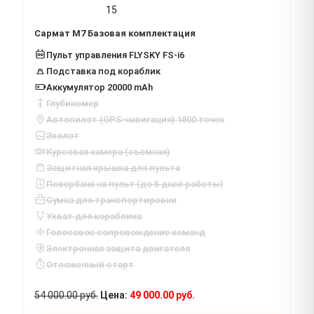
15
Сармат М7 Базовая комплектация
Пульт управления FLYSKY FS-i6
Подставка под кораблик
Аккумулятор 20000 mAh
Глубиномер
Автопилот (GPS-навигация) 1800 точек
Эхолот
Курсовая камера (съемная)
Защитная крышка для пульта
Повербанк на пульт (до 5 дней работы)
Сумка для транспортировки
Ухват для кораблика
Голосовое сопровождение команд
Электронная защита двигателя
Отложенный старт
54 000.00 руб.
49 000.00 руб.